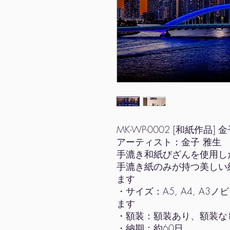
MK-WP-0002 [和紙作品]
アーティスト：金子 雅生
手漉き和紙びざんを使用し
手漉き紙のみが持つ美しい
ます
・サイズ：A5, A4, A3ノビ
ます
・額装：額装あり、額装な
・納期：約60日