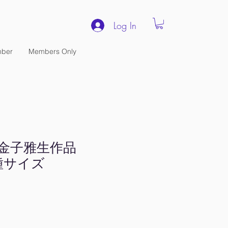
Log In
ber
Members Only
 金子雅生作品
各種サイズ