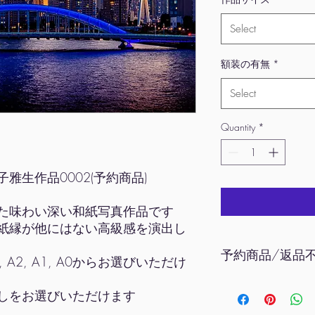
Select
額装の有無
*
Select
Quantity
*
 金子雅生作品0002(予約商品)
た味わい深い和紙写真作品です
紙縁が他にはない高級感を演出し
予約商品/返品
, A2, A1, A0からお選びいただけ
本商品は予約制作作
しをお選びいただけます