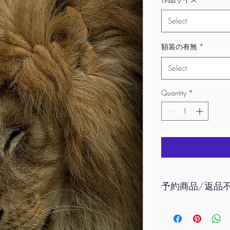
Select
額装の有無
*
Select
Quantity
*
予約商品/返品
本商品は予約制作作