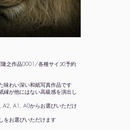
]中塚隆之作品0001/各種サイズ(予約
た味わい深い和紙写真作品です
紙縁が他にはない高級感を演出し
, A2, A1, A0からお選びいただけ
しをお選びいただけます