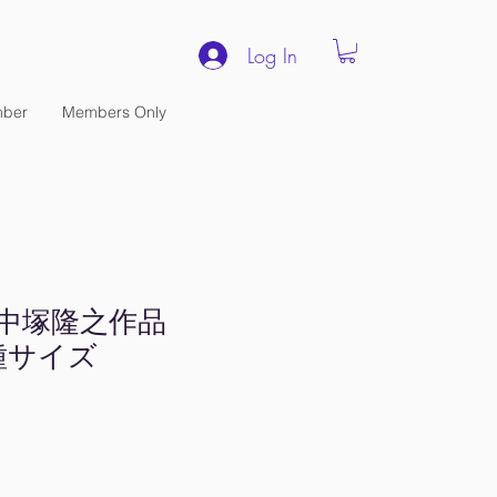
Log In
ber
Members Only
 中塚隆之作品
各種サイズ