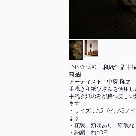
TN-WP-0001 [和紙作品
商品)
アーティスト：中塚 隆之
手漉き和紙びざんを使用し
手漉き紙のみが持つ美しい
ます
・サイズ：A5, A4, A3ノビ
ます
・額装：額装あり、額装な
・納期：約60日