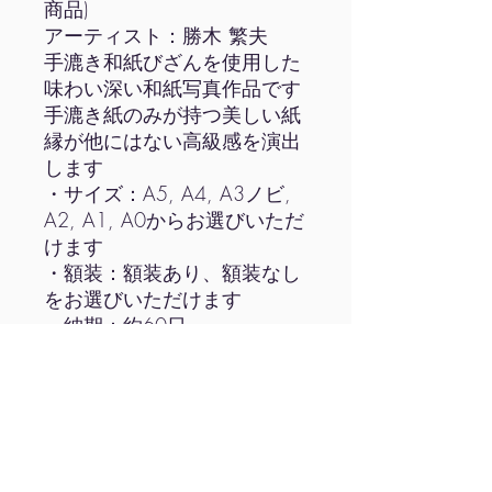
商品)
アーティスト：勝木 繁夫
手漉き和紙びざんを使用した
味わい深い和紙写真作品です
手漉き紙のみが持つ美しい紙
縁が他にはない高級感を演出
します
・サイズ：A5, A4, A3ノビ,
A2, A1, A0からお選びいただ
けます
・額装：額装あり、額装なし
をお選びいただけます
・納期：約60日
・価格：サイズ、額装等を選
択いただきますと価格が表示
されます
ご確認の上、お支払いへお進
みください
・A3ノビ以上の作品は作家署