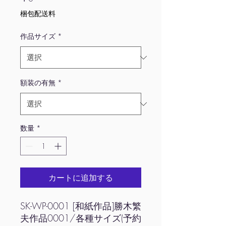
格
梱包配送料
作品サイズ
*
額装の有無
*
数量
*
カートに追加する
SK-WP-0001 [和紙作品]勝木繁
夫作品0001/各種サイズ(予約