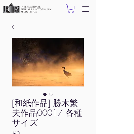
[和紙作品] 勝木繁
夫作品0001/ 各種
サイズ
価
￥0