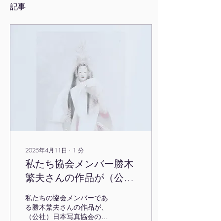
記事
2025年4月11日
∙
1
分
私たち協会メンバー勝木
繁夫さんの作品が（公
社）日本写真協会・会報
私たちの協会メンバーであ
の表紙を飾りました
る勝木繁夫さんの作品が、
（公社）日本写真協会の会