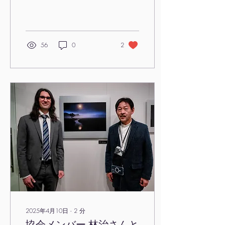
報 2025年 488号（2025
年3月発行）の表紙に採用
され会員へ配布されまし
た。 この作品は Asia WPA
主催の International
56
0
2
Photography &
Videography...
2025年4月10日
∙
2
分
協会メンバー 林治さんと