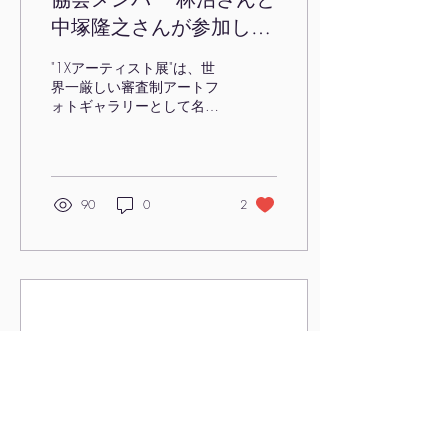
中塚隆之さんが参加し
た"1Xアーティスト
"1Xアーティスト展"は、世
展"（ヒルトピア アート
界一厳しい審査制アートフ
ォトギャラリーとして名高
スクエア）が大変盛況に
い1X（本部スウェーデン）
て終了いたしました
が日本で初めて開催するイ
ベントで、東京新宿のヒル
トピアアートスクエアで開
催されました。 その56点
90
0
2
の展示作品の中、私たち協
会メンバーからも林治さん
と中塚隆之さんの作品が選
ば...